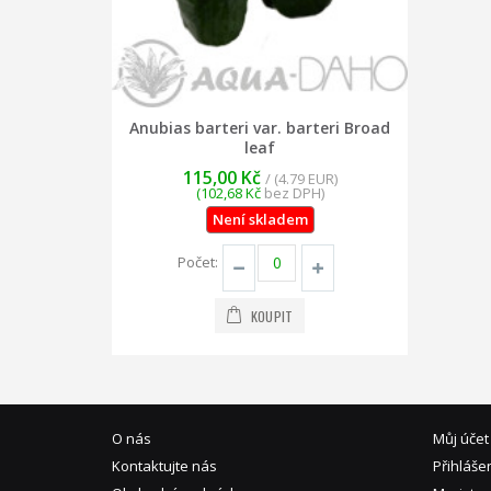
Anubias barteri var. barteri Broad
leaf
115,00 Kč
/ (4.79 EUR)
(102,68 Kč
bez DPH)
Není skladem
Počet:
KOUPIT
O nás
Můj účet
Kontaktujte nás
Přihláše