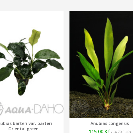
ubias barteri var. barteri
Anubias congensis
Oriental green
115,00 Kč
/ (4.79 EUR)