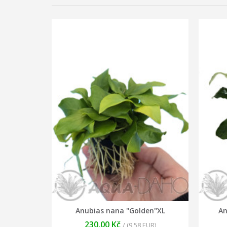
Anubias nana "Golden"XL
An
230,00 Kč
/ (9.58 EUR)