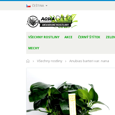
ČEŠTINA
VŠECHNY ROSTLINY
AKCE
ČERNÝ ŠTÍTEK
ZELEN
MECHY
Domů
Všechny rostliny
Anubias barteri var. nana