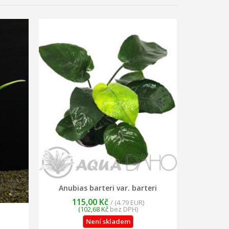
Anubias barteri var. barteri
115,00 Kč
/ (4.79 EUR)
(102,68 Kč
bez DPH)
Není skladem