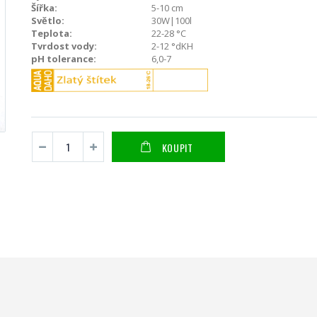
Šířka:
5-10 cm
Světlo:
30W|100l
Teplota:
22-28 °C
Tvrdost vody:
2-12 °dKH
pH tolerance:
6,0-7
KOUPIT