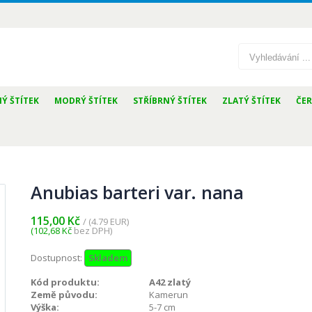
Ý ŠTÍTEK
MODRÝ ŠTÍTEK
STŘÍBRNÝ ŠTÍTEK
ZLATÝ ŠTÍTEK
ČER
Anubias barteri var. nana
115,00 Kč
/ (4.79 EUR)
(102,68 Kč
bez DPH)
Dostupnost:
Skladem
Kód produktu:
A42 zlatý
Země původu:
Kamerun
Výška:
5-7 cm