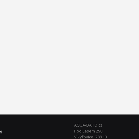
AQUA-DAHO.cz
Pod Lesem 290,
ní
Vikýřovice, 788 13