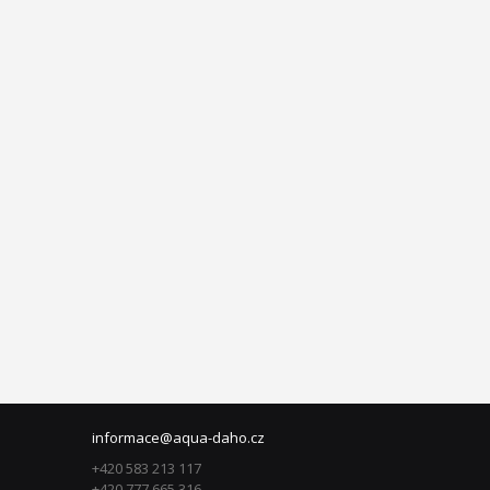
informace@aqua-daho.cz
+420 583 213 117
+420 777 665 316