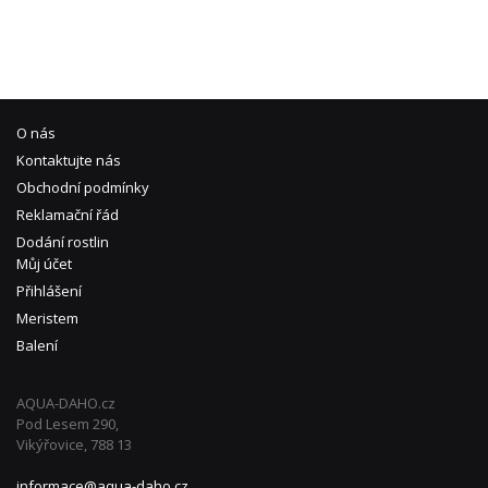
O nás
Kontaktujte nás
Obchodní podmínky
Reklamační řád
Dodání rostlin
Můj účet
Přihlášení
Meristem
Balení
AQUA-DAHO.cz
Pod Lesem 290,
Vikýřovice, 788 13
informace@aqua-daho.cz