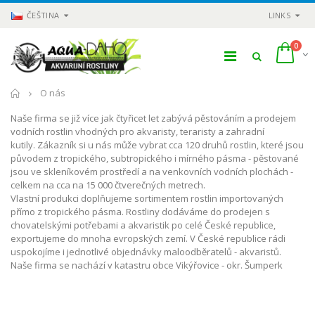
ČEŠTINA
LINKS
0
Domů
O nás
Naše firma se již více jak čtyřicet let zabývá pěstováním a prodejem
vodních rostlin vhodných pro akvaristy, teraristy a zahradní
kutily.
Zákazník si u nás může vybrat cca 120 druhů rostlin, které jsou
původem z tropického, subtropického i mírného pásma - pěstované
jsou ve skleníkovém prostředí a na venkovních vodních plochách -
celkem na cca na 15 000 čtverečných metrech.
Vlastní produkci doplňujeme sortimentem rostlin importovaných
přímo z tropického pásma.
Rostliny dodáváme do prodejen s
chovatelskými potřebami a akvaristik po celé České republice,
exportujeme do mnoha evropských zemí.
V České republice rádi
uspokojíme i jednotlivé objednávky maloodběratelů - akvaristů.
Naše firma se nachází v katastru obce Vikýřovice - okr. Šumperk