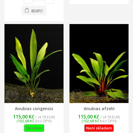
KOUPIT
Anubias congensis
Anubias afzelii
115,00 Kč
115,00 Kč
/ (4.79 EUR)
/ (4.79 EUR)
(102,68 Kč
bez DPH)
(102,68 Kč
bez DPH)
Skladem
Není skladem