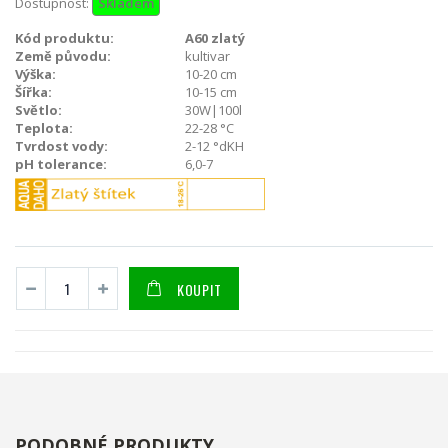
Dostupnost:
Skladem
Kód produktu:
A60 zlatý
Země původu:
kultivar
Výška:
10-20 cm
Šířka:
10-15 cm
Světlo:
30W|100l
Teplota:
22-28 °C
Tvrdost vody:
2-12 °dKH
pH tolerance:
6,0-7
KOUPIT
PODOBNÉ PRODUKTY