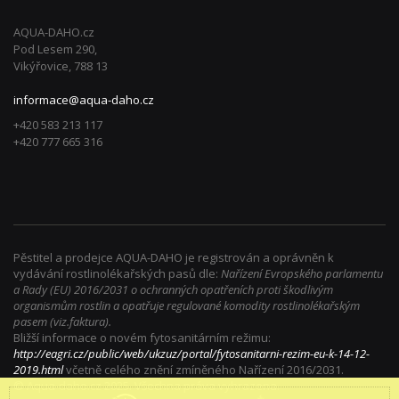
AQUA-DAHO.cz
Pod Lesem 290,
Vikýřovice, 788 13
informace@aqua-daho.cz
+420 583 213 117
+420 777 665 316
Pěstitel a prodejce AQUA-DAHO je registrován a oprávněn k
vydávání rostlinolékařských pasů dle:
Nařízení Evropského parlamentu
a Rady (EU) 2016/2031 o ochranných opatřeních proti škodlivým
organismům rostlin a opatřuje regulované komodity rostlinolékařským
pasem (viz.faktura).
Bližší informace o novém fytosanitárním režimu:
http://eagri.cz/public/web/ukzuz/portal/fytosanitarni-rezim-eu-k-14-12-
2019.html
včetně celého znění zmíněného Nařízení 2016/2031.
© Aqua-daho.cz 2025. Všechna práva vyhrazena.