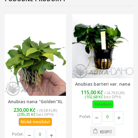
Anubias barteri var. nana
115,00 Kč
/ (4.79 EUR)
(102,68 Kč
bez DPH)
Anubias nana "Golden"XL
Skladem
230,00 Kč
/ (9.58 EUR)
(205,35 Kč
bez DPH)
Počet:
Nízké množství
KOUPIT
Počet: