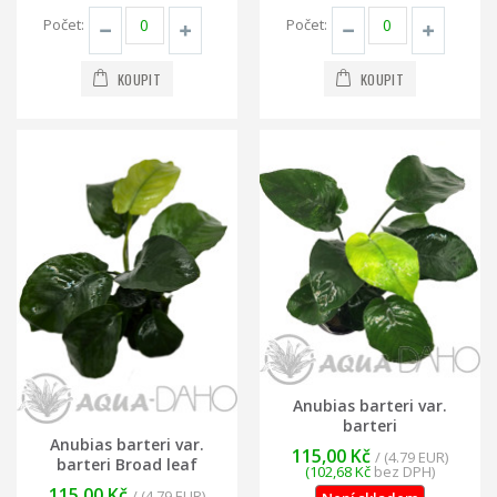
Počet:
Počet:
KOUPIT
KOUPIT
Anubias barteri var.
barteri
Anubias barteri var.
115,00 Kč
/ (4.79 EUR)
barteri Broad leaf
(102,68 Kč
bez DPH)
115,00 Kč
/ (4.79 EUR)