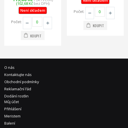
Není skladem
(102,68 Kč
bez DPH)
Není skladem
Počet:
Počet:
KOUPIT
KOUPIT
O nás
Kontaktujte nás
Obchodní podmínky
Reklamační řád
Dodání rostlin
Můj účet
Přihlášení
Meristem
Balení