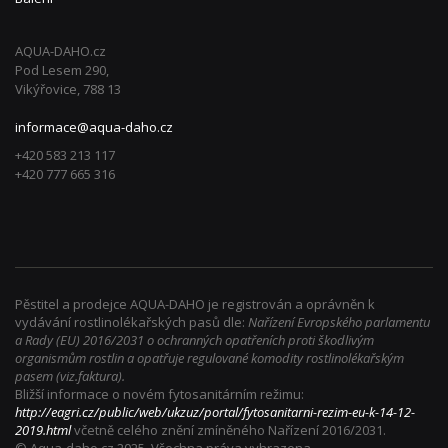
AQUA-DAHO.cz
Pod Lesem 290,
Vikýřovice, 788 13
informace@aqua-daho.cz
+420 583 213 117
+420 777 665 316
Pěstitel a prodejce AQUA-DAHO je registrován a oprávněn k
vydávání rostlinolékařských pasů dle:
Nařízení Evropského parlamentu
a Rady (EU) 2016/2031 o ochranných opatřeních proti škodlivým
organismům rostlin a opatřuje regulované komodity rostlinolékařským
pasem (viz.faktura).
Bližší informace o novém fytosanitárním režimu:
http://eagri.cz/public/web/ukzuz/portal/fytosanitarni-rezim-eu-k-14-12-
2019.html
včetně celého znění zmíněného Nařízení 2016/2031.