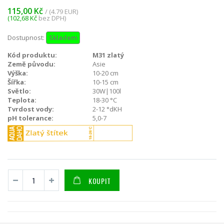
115,00 Kč
/ (4.79 EUR)
(102,68 Kč
bez DPH)
Dostupnost:
Skladem
Kód produktu:
M31 zlatý
Země původu:
Asie
Výška:
10-20 cm
Šířka:
10-15 cm
Světlo:
30W|100l
Teplota:
18-30 °C
Tvrdost vody:
2-12 °dKH
pH tolerance:
5,0-7
KOUPIT