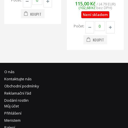
115,00 Kč
/ (4.79 EUR)
(102,68 Kč
bez DPH)
KOUPIT
Není skladem
Počet:
KOUPIT
O nás
Kontaktujte nás
Obchodní podmínky
Reklamační řád
Dodání rostlin
Můj účet
Přihlášení
Meristem
Balení