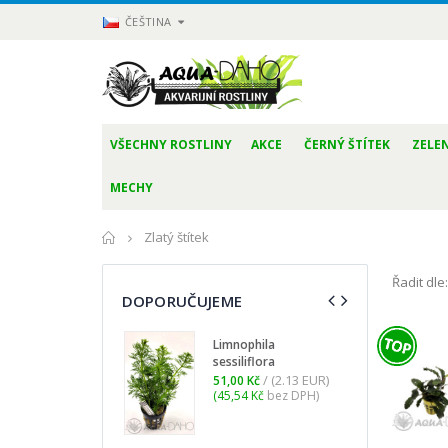
ČEŠTINA
VŠECHNY ROSTLINY
AKCE
ČERNÝ ŠTÍTEK
ZELEN
MECHY
Domů
Zlatý štítek
Řadit dle:
DOPORUČUJEME
Limnophila
L
sessiliflora
9
(
/ (2.13 EUR)
51,00 Kč
(45,54 Kč
bez DPH)