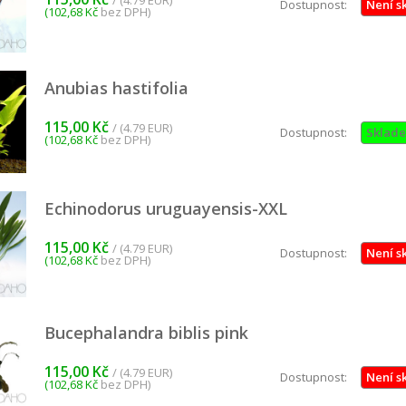
/ (4.79 EUR)
Dostupnost:
Není s
(102,68 Kč
bez DPH)
Anubias hastifolia
115,00 Kč
/ (4.79 EUR)
Dostupnost:
Sklad
(102,68 Kč
bez DPH)
Echinodorus uruguayensis-XXL
115,00 Kč
/ (4.79 EUR)
Dostupnost:
Není s
(102,68 Kč
bez DPH)
Bucephalandra biblis pink
115,00 Kč
/ (4.79 EUR)
Dostupnost:
Není s
(102,68 Kč
bez DPH)