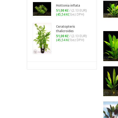
E
Hottonia inflata
a
/ (2.13 EUR)
51,00 Kč
(45,54 Kč
bez DPH)
7
(
Ceratopteris
thalicroides
L
/ (2.13 EUR)
51,00 Kč
6
(45,54 Kč
bez DPH)
(