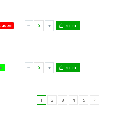
kladem
KOUPIT
em
KOUPIT
2
3
4
5
1