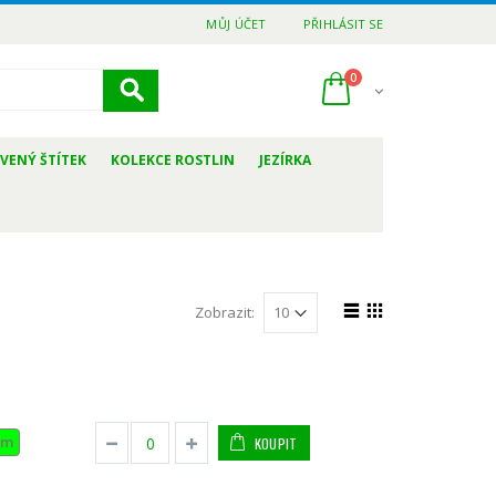
MŮJ ÚČET
PŘIHLÁSIT SE
0
VENÝ ŠTÍTEK
KOLEKCE ROSTLIN
JEZÍRKA
Zobrazit:
em
KOUPIT