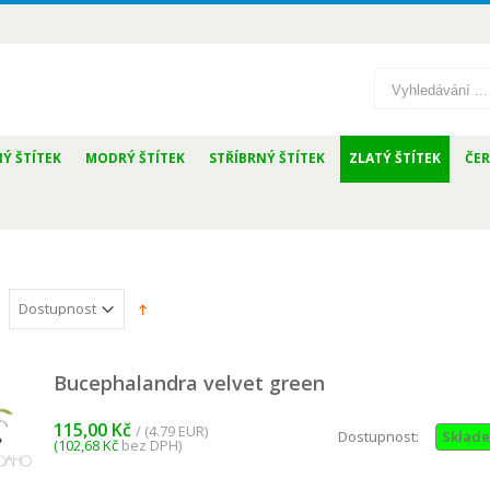
Ý ŠTÍTEK
MODRÝ ŠTÍTEK
STŘÍBRNÝ ŠTÍTEK
ZLATÝ ŠTÍTEK
ČER
udwigia sedioides
Bucephalandra velvet green
/ (3.79 EUR)
1,00 Kč
81,25 Kč
bez DPH)
115,00 Kč
/ (4.79 EUR)
Dostupnost:
Sklad
(102,68 Kč
bez DPH)