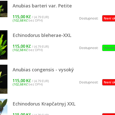
Anubias barteri var. Petite
chinodorus
quartica
/ (2.96 EUR)
1,00 Kč
115,00 Kč
/ (4.79 EUR)
Dostupnost:
Není s
63,39 Kč
bez DPH)
(102,68 Kč
bez DPH)
imnophila aquatica
Echinodorus bleherae-XXL
/ (2.5 EUR)
0,00 Kč
53,57 Kč
bez DPH)
115,00 Kč
/ (4.79 EUR)
Dostupnost:
Sklad
(102,68 Kč
bez DPH)
Anubias congensis - vysoký
115,00 Kč
/ (4.79 EUR)
Dostupnost:
Není s
(102,68 Kč
bez DPH)
Echinodorus Krapčatnyj XXL
115,00 Kč