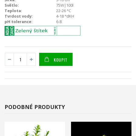
Světlo:
75W|100l
Teplota:
22-26 °C
Tvrdost vody:
4-18 °dKH
pH tolerance:
6-8
KOUPIT
PODOBNÉ PRODUKTY