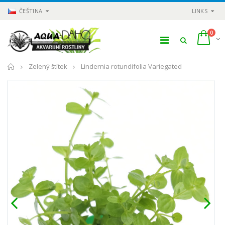
ČEŠTINA
LINKS
0
Domů
Zelený štítek
Lindernia rotundifolia Variegated