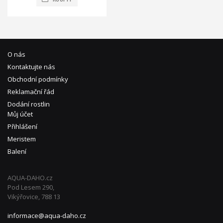
O nás
Kontaktujte nás
Obchodní podmínky
Reklamační řád
Dodání rostlin
Můj účet
Přihlášení
Meristem
Balení
AQUA-DAHO.cz
Pod Lesem 290,
Vikýřovice, 788 13
informace@aqua-daho.cz