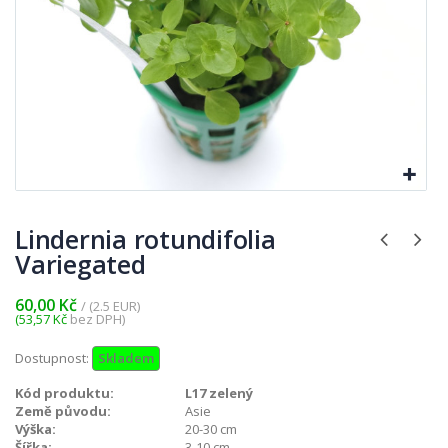
Lindernia rotundifolia
Variegated
60,00 Kč
/ (2.5 EUR)
(53,57 Kč
bez DPH)
Dostupnost:
Skladem
Kód produktu:
L17 zelený
Země původu:
Asie
Výška:
20-30 cm
Šířka:
3-10 cm