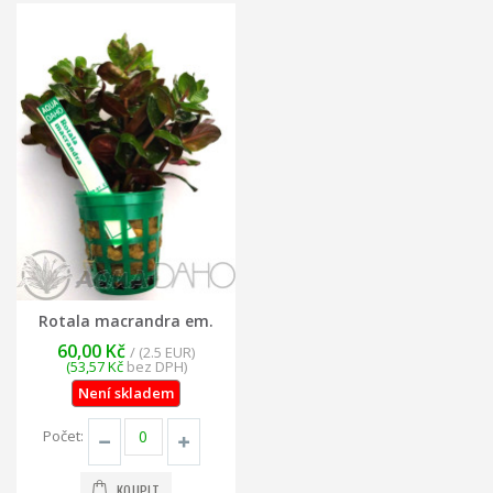
Rotala macrandra em.
60,00 Kč
/ (2.5 EUR)
(53,57 Kč
bez DPH)
Není skladem
Počet:
KOUPIT