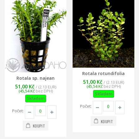
Rotala rotundifolia
Rotala sp. najean
51,00 Kč
/ (2.13 EUR)
51,00 Kč
(45,54 Kč
bez DPH)
/ (2.13 EUR)
(45,54 Kč
bez DPH)
Skladem
Skladem
Počet:
Počet:
KOUPIT
KOUPIT