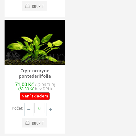
KOUPIT
Cryptocoryne
pontederiifolia
71,00 Kč
/ (2.96 EUR)
(63,39 Kč
bez DPH)
Není skladem
Počet:
KOUPIT