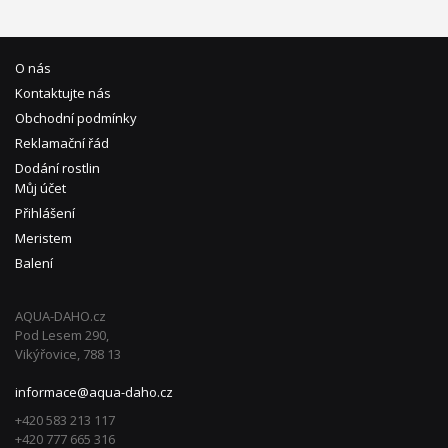
O nás
Kontaktujte nás
Obchodní podmínky
Reklamační řád
Dodání rostlin
Můj účet
Přihlášení
Meristem
Balení
AQUA-DAHO.cz
Pod Lesem 290,
Vikýřovice, 788 13
informace@aqua-daho.cz
+420 583 213 117
+420 777 665 316