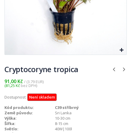
Cryptocoryne tropica
91,00 Kč
/ (3.79 EUR)
(81,25 Kč
bez DPH)
Dostupnost:
Není skladem
Kód produktu:
C39 stříbrný
Země původu:
Sri Lanka
Výška:
10-30 cm
Šířka:
8-15 cm
Světlo:
40W|100l