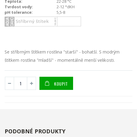
Teplota:
22-28 °C
Tvrdost vody:
2-12 °dKH
pH tolerance:
5,5-8
Se stříbrným štítkem rostlina "starší" - bohatší. S modrým
štítkem rostlina "mladší" - momentálně menší velikosti.
KOUPIT
PODOBNÉ PRODUKTY