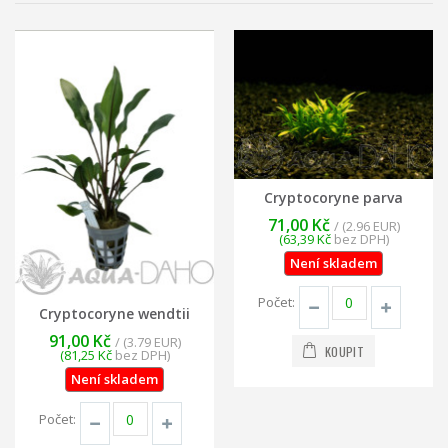
Cryptocoryne parva
71,00 Kč
/ (2.96 EUR)
(63,39 Kč
bez DPH)
Není skladem
Počet:
Cryptocoryne wendtii
91,00 Kč
/ (3.79 EUR)
KOUPIT
(81,25 Kč
bez DPH)
Není skladem
Počet: