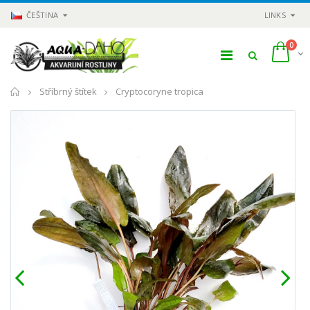
ČEŠTINA
LINKS
0
Domů
Stříbrný štítek
Cryptocoryne tropica