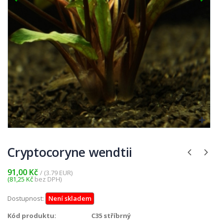
Cryptocoryne wendtii
91,00 Kč
/ (3.79 EUR)
(81,25 Kč
bez DPH)
Dostupnost:
Není skladem
Kód produktu:
C35 stříbrný