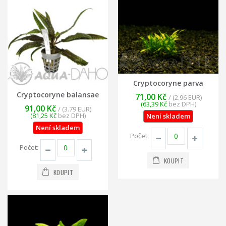
Cryptocoryne parva
Cryptocoryne balansae
71,00 Kč
/ (2.96 EUR)
(63,39 Kč
bez DPH)
91,00 Kč
/ (3.79 EUR)
(81,25 Kč
bez DPH)
Není skladem
Není skladem
Počet:
Počet:
KOUPIT
KOUPIT