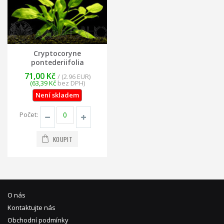
Cryptocoryne
pontederiifolia
71,00 Kč
/ (2.96 EUR)
(63,39 Kč
bez DPH)
Není skladem
Počet:
KOUPIT
O nás
Kontaktujte nás
Obchodní podmínky