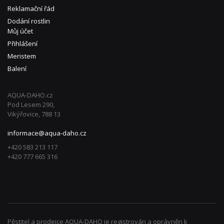
Reklamační řád
Dodání rostlin
Můj účet
Přihlášení
Meristem
Balení
AQUA-DAHO.cz
Pod Lesem 290,
Vikýřovice, 788 13
informace@aqua-daho.cz
+420 583 213 117
+420 777 665 316
Pěstitel a prodejce AQUA-DAHO je registrován a oprávněn k