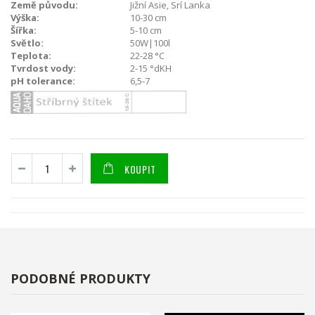
Země původu:
Jižní Asie, Srí Lanka
Výška:
10-30 cm
Šířka:
5-10 cm
Světlo:
50W|100l
Teplota:
22-28 °C
Tvrdost vody:
2-15 °dKH
pH tolerance:
6,5-7
KOUPIT
PODOBNÉ PRODUKTY