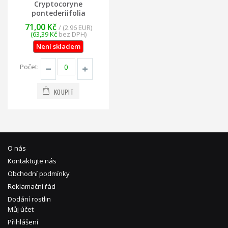
Cryptocoryne
pontederiifolia
71,00 Kč
/ (2.96 EUR)
(63,39 Kč
bez DPH)
Není skladem
Počet:
KOUPIT
O nás
Kontaktujte nás
Obchodní podmínky
Reklamační řád
Dodání rostlin
Můj účet
Přihlášení