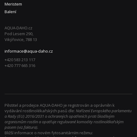
Meristem
Balení
AQUA-DAHO.cz
Pod Lesem 290,
Vikýřovice, 788 13
informace@aqua-daho.cz
+420 583 213 117
+420 777 665 316
Pěstitel a prodejce AQUA-DAHO je registrován a oprávněn k
vydávání rostlinolékařských pasů dle:
Nařízení Evropského parlamentu
a Rady (EU) 2016/2031 o ochranných opatřeních proti škodlivým
organismům rostlin a opatřuje regulované komodity rostlinolékařským
pasem (viz.faktura).
Bližší informace o novém fytosanitárním režimu: