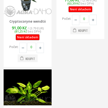
/ (2.96 EUR)
(63,39 Kč
bez DPH)
Není skladem
Počet:
Cryptocoryne wendtii
91,00 Kč
/ (3.79 EUR)
KOUPIT
(81,25 Kč
bez DPH)
Není skladem
Počet:
KOUPIT