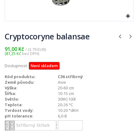
Cryptocoryne balansae
91,00 Kč
/ (3.79 EUR)
(81,25 Kč
bez DPH)
Dostupnost:
Není skladem
Kód produktu:
C36 stříbrný
Země původu:
Asie
Výška:
20-60 cm
Šířka:
10-15 cm
Světlo:
30W|100l
Teplota:
20-26 °C
Tvrdost vody:
10-20 °dKH
pH tolerance:
6,0-8