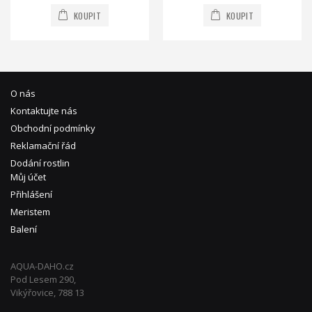
KOUPIT
KOUPIT
O nás
Kontaktujte nás
Obchodní podmínky
Reklamační řád
Dodání rostlin
Můj účet
Přihlášení
Meristem
Balení
AQUA-DAHO.cz
Pod Lesem 290,
Vikýřovice, 788 13