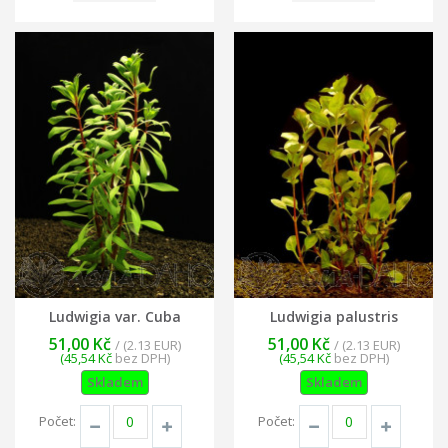
Ludwigia var. Cuba
Ludwigia palustris
51,00 Kč
51,00 Kč
/ (2.13 EUR)
/ (2.13 EUR)
(45,54 Kč
bez DPH)
(45,54 Kč
bez DPH)
Skladem
Skladem
Počet:
Počet: