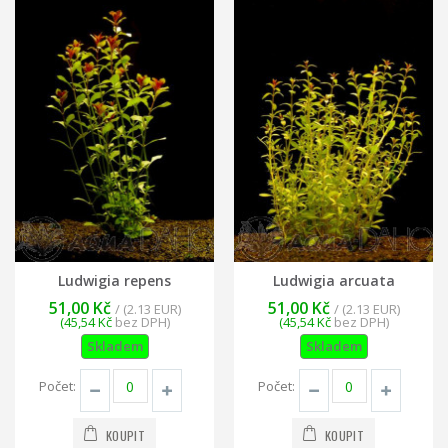
Ludwigia repens
Ludwigia arcuata
51,00 Kč
51,00 Kč
/ (2.13 EUR)
/ (2.13 EUR)
(45,54 Kč
bez DPH)
(45,54 Kč
bez DPH)
Skladem
Skladem
Počet:
Počet:
KOUPIT
KOUPIT