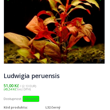
Ludwigia peruensis
51,00 Kč
/ (2.13 EUR)
(45,54 Kč
bez DPH)
Dostupnost:
Skladem
Kód produktu:
L32 černý