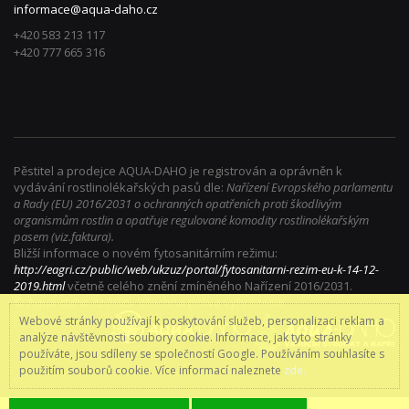
informace@aqua-daho.cz
+420 583 213 117
+420 777 665 316
Pěstitel a prodejce AQUA-DAHO je registrován a oprávněn k
vydávání rostlinolékařských pasů dle:
Nařízení Evropského parlamentu
a Rady (EU) 2016/2031 o ochranných opatřeních proti škodlivým
organismům rostlin a opatřuje regulované komodity rostlinolékařským
pasem (viz.faktura).
Bližší informace o novém fytosanitárním režimu:
http://eagri.cz/public/web/ukzuz/portal/fytosanitarni-rezim-eu-k-14-12-
2019.html
včetně celého znění zmíněného Nařízení 2016/2031.
© Aqua-daho.cz 2025. Všechna práva vyhrazena.
Webové stránky používají k poskytování služeb, personalizaci reklam a
analýze návštěvnosti soubory cookie. Informace, jak tyto stránky
používáte, jsou sdíleny se společností Google. Používáním souhlasíte s
použitím souborů cookie. Více informací naleznete
zde.