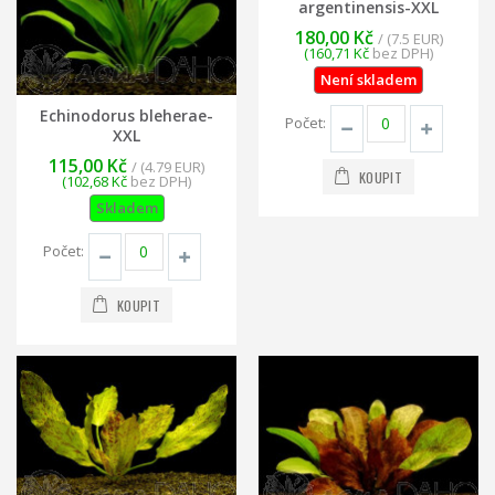
argentinensis-XXL
180,00 Kč
/ (7.5 EUR)
(160,71 Kč
bez DPH)
Není skladem
Echinodorus bleherae-
Počet:
XXL
115,00 Kč
/ (4.79 EUR)
KOUPIT
(102,68 Kč
bez DPH)
Skladem
Počet:
KOUPIT