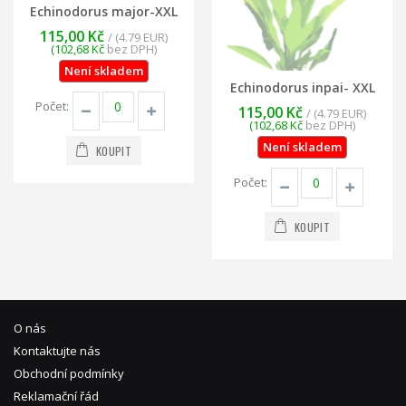
Echinodorus major-XXL
115,00 Kč
/ (4.79 EUR)
(102,68 Kč
bez DPH)
Není skladem
Echinodorus inpai- XXL
Počet:
115,00 Kč
/ (4.79 EUR)
(102,68 Kč
bez DPH)
Není skladem
KOUPIT
Počet:
KOUPIT
O nás
Kontaktujte nás
Obchodní podmínky
Reklamační řád