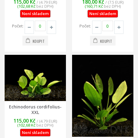
115,00 Kč
180,00 Kč
/ (4.79 EUR)
/ (7.5 EUR)
(102,68 Kč
bez DPH)
(160,71 Kč
bez DPH)
Není skladem
Není skladem
Počet:
Počet:
KOUPIT
KOUPIT
Echinodorus cordifolius-
XXL
115,00 Kč
/ (4.79 EUR)
(102,68 Kč
bez DPH)
Není skladem