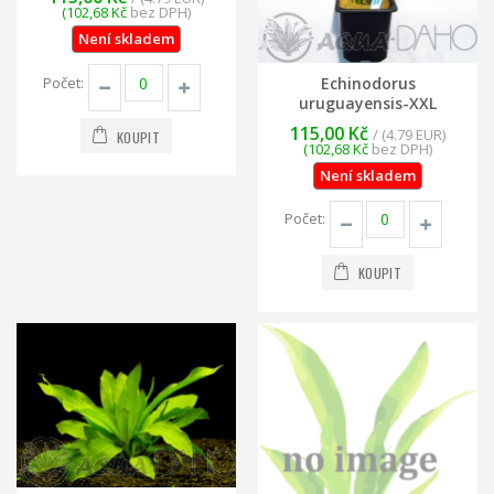
(102,68 Kč
bez DPH)
Není skladem
Echinodorus
Počet:
uruguayensis-XXL
115,00 Kč
/ (4.79 EUR)
KOUPIT
(102,68 Kč
bez DPH)
Není skladem
Počet:
KOUPIT