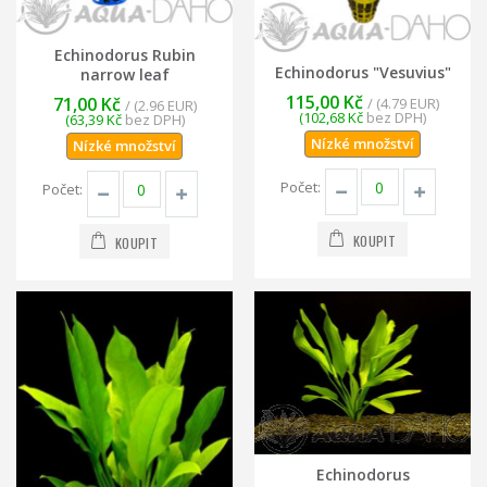
Echinodorus Rubin
Echinodorus "Vesuvius"
narrow leaf
115,00 Kč
71,00 Kč
/ (4.79 EUR)
/ (2.96 EUR)
(102,68 Kč
bez DPH)
(63,39 Kč
bez DPH)
Nízké množství
Nízké množství
Počet:
Počet:
KOUPIT
KOUPIT
Echinodorus