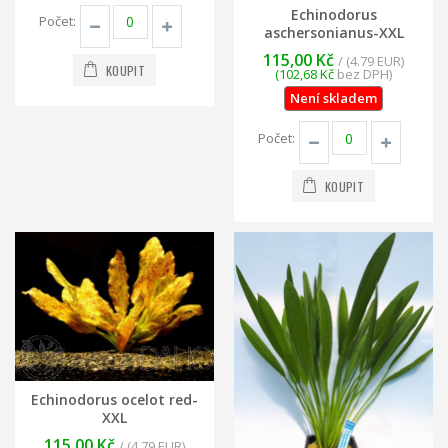
Echinodorus
Počet:
aschersonianus-XXL
115,00 Kč
/ (4.79 EUR)
KOUPIT
(102,68 Kč
bez DPH)
Není skladem
Počet:
KOUPIT
Echinodorus ocelot red-
XXL
115,00 Kč
/ (4.79 EUR)