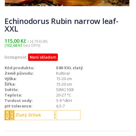
Echinodorus Rubin narrow leaf-
XXL
115,00 Kč
/ (4.79 EUR)
(102,68 Kč
bez DPH)
Dostupnost:
Není skladem
Kód produktu:
E49-XXL zlatý
Země původu:
Kultivar
Výška:
15-20 cm
Šířka:
15-20 cm
Světlo:
50W|100l
Teplota:
20-27 °C
Tvrdost vody:
5-9 °dKH
pH tolerance:
6,5-7