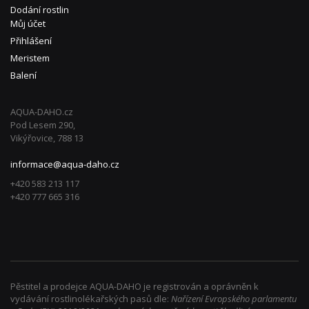
Dodání rostlin
Můj účet
Přihlášení
Meristem
Balení
AQUA-DAHO.cz
Pod Lesem 290,
Vikýřovice, 788 13
informace@aqua-daho.cz
+420 583 213 117
+420 777 665 316
Pěstitel a prodejce AQUA-DAHO je registrován a oprávněn k
vydávání rostlinolékařských pasů dle:
Nařízení Evropského parlamentu