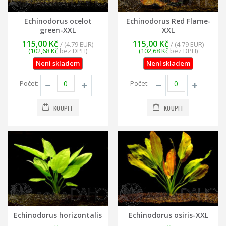
Echinodorus ocelot
Echinodorus Red Flame-
green-XXL
XXL
115,00 Kč
115,00 Kč
/ (4.79 EUR)
/ (4.79 EUR)
(102,68 Kč
bez DPH)
(102,68 Kč
bez DPH)
Není skladem
Není skladem
Počet:
Počet:
KOUPIT
KOUPIT
Echinodorus horizontalis
Echinodorus osiris-XXL