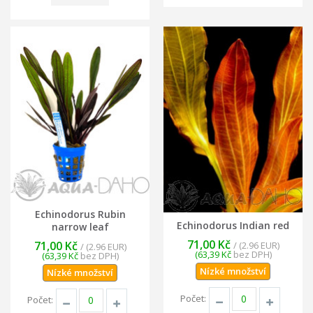
Echinodorus Rubin
Echinodorus Indian red
narrow leaf
71,00 Kč
71,00 Kč
/ (2.96 EUR)
/ (2.96 EUR)
(63,39 Kč
bez DPH)
(63,39 Kč
bez DPH)
Nízké množství
Nízké množství
Počet:
Počet: