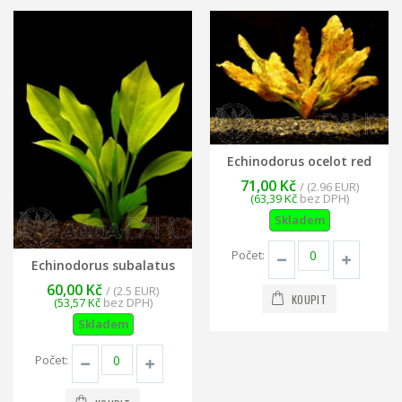
Echinodorus ocelot red
71,00 Kč
/ (2.96 EUR)
(63,39 Kč
bez DPH)
Skladem
Počet:
Echinodorus subalatus
60,00 Kč
/ (2.5 EUR)
KOUPIT
(53,57 Kč
bez DPH)
Skladem
Počet: