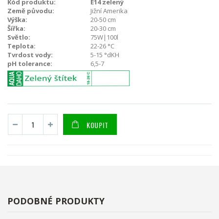
Kód produktu:
E14 zelený
Země původu:
Jižní Amerika
Výška:
20-50 cm
Šířka:
20-30 cm
Světlo:
75W|100l
Teplota:
22-26 °C
Tvrdost vody:
5-15 °dKH
pH tolerance:
6,5-7
KOUPIT
PODOBNÉ PRODUKTY