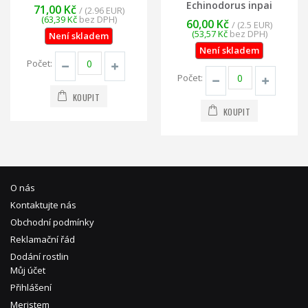
Echinodorus inpai
71,00 Kč
/ (2.96 EUR)
(63,39 Kč
bez DPH)
60,00 Kč
/ (2.5 EUR)
(53,57 Kč
bez DPH)
Není skladem
Není skladem
Počet:
Počet:
KOUPIT
KOUPIT
O nás
Kontaktujte nás
Obchodní podmínky
Reklamační řád
Dodání rostlin
Můj účet
Přihlášení
Meristem