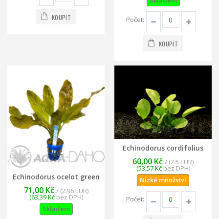
Skladem
KOUPIT
Počet:
KOUPIT
Echinodorus cordifolius
60,00 Kč
/ (2.5 EUR)
(53,57 Kč
bez DPH)
Echinodorus ocelot green
Nízké množství
71,00 Kč
/ (2.96 EUR)
(63,39 Kč
bez DPH)
Počet:
Skladem