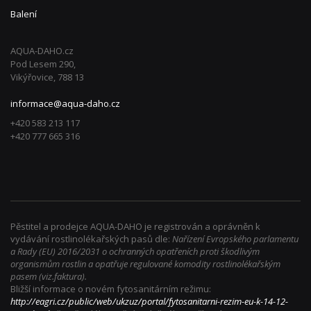
Balení
AQUA-DAHO.cz
Pod Lesem 290,
Vikýřovice, 788 13
informace@aqua-daho.cz
+420 583 213 117
+420 777 665 316
Pěstitel a prodejce AQUA-DAHO je registrován a oprávněn k
vydávání rostlinolékařských pasů dle:
Nařízení Evropského parlamentu
a Rady (EU) 2016/2031 o ochranných opatřeních proti škodlivým
organismům rostlin a opatřuje regulované komodity rostlinolékařským
pasem (viz.faktura).
Bližší informace o novém fytosanitárním režimu:
http://eagri.cz/public/web/ukzuz/portal/fytosanitarni-rezim-eu-k-14-12-