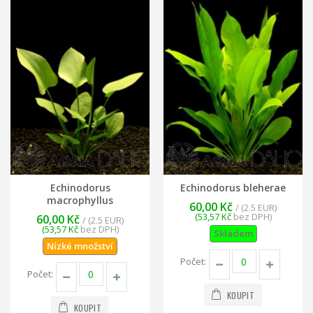
Echinodorus
Echinodorus bleherae
macrophyllus
60,00 Kč
/ (2.5 EUR)
(53,57 Kč
bez DPH)
60,00 Kč
/ (2.5 EUR)
(53,57 Kč
bez DPH)
Skladem
Nízké množství
Počet:
Počet:
KOUPIT
KOUPIT