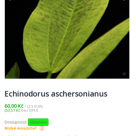
Echinodorus aschersonianus
60,00 Kč
/ (2.5 EUR)
(53,57 Kč
bez DPH)
Dostupnost:
Skladem
Nízké množství!