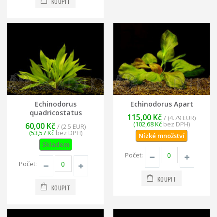
KOUPIT
Echinodorus
Echinodorus Apart
quadricostatus
115,00 Kč
/ (4.79 EUR)
(102,68 Kč
bez DPH)
60,00 Kč
/ (2.5 EUR)
(53,57 Kč
bez DPH)
Nízké množství
Skladem
Počet:
Počet:
KOUPIT
KOUPIT