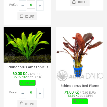
KOUPIT
Počet:
KOUPIT
Echinodorus amazonicus
60,00 Kč
/ (2.5 EUR)
(53,57 Kč
bez DPH)
Skladem
Echinodorus Red Flame
71,00 Kč
Počet:
/ (2.96 EUR)
(63,39 Kč
bez DPH)
Skladem
KOUPIT