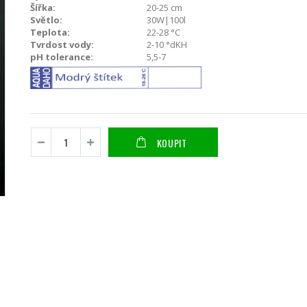
Šířka:
20-25 cm
Světlo:
30W|100l
Teplota:
22-28 °C
Tvrdost vody:
2-10 °dKH
pH tolerance:
5,5-7
KOUPIT