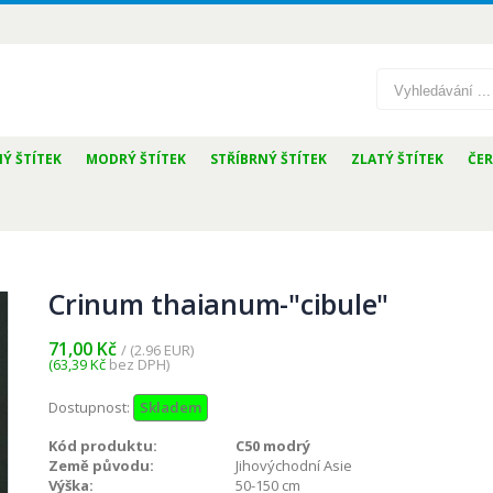
Ý ŠTÍTEK
MODRÝ ŠTÍTEK
STŘÍBRNÝ ŠTÍTEK
ZLATÝ ŠTÍTEK
ČER
Crinum thaianum-"cibule"
71,00 Kč
/ (2.96 EUR)
(63,39 Kč
bez DPH)
Dostupnost:
Skladem
Kód produktu:
C50 modrý
Země původu:
Jihovýchodní Asie
Výška:
50-150 cm