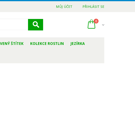
MŮJ ÚČET
PŘIHLÁSIT SE
0
VENÝ ŠTÍTEK
KOLEKCE ROSTLIN
JEZÍRKA