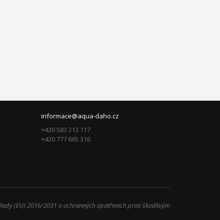
informace@aqua-daho.cz
+420 583 213 117
+420 777 665 316
Rady (EU) 2016/2031 o ochranných opatřeních proti škodlivým