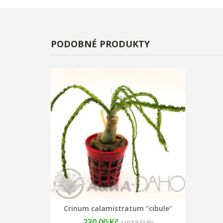
PODOBNÉ PRODUKTY
Crinum calamistratum "cibule"
230,00 Kč
/ (9.58 EUR)