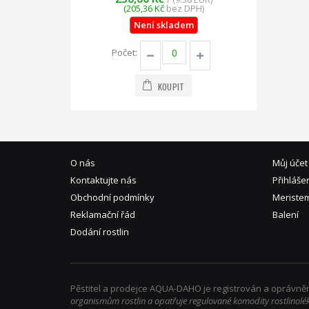
(205,36 Kč
bez DPH)
Není skladem
Počet:
KOUPIT
O nás
Můj účet
Kontaktujte nás
Přihláše
Obchodní podmínky
Meriste
Reklamační řád
Balení
Dodání rostlin
Pěstitel a prodejce AQUA-DAHO je registrován a oprávněn
organismům rostlin a opatřuje regulované komodity rostlinolé