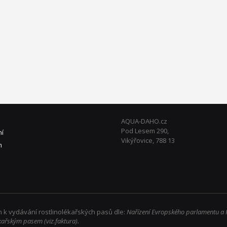
AQUA-DAHO.cz
Pod Lesem 290,
ní
Vikýřovice, 788 13
m
 k vydávání rostlinolékařských pasů dle:
Nařízení Evropského parlamentu a 
kařským pasem (viz.faktura).